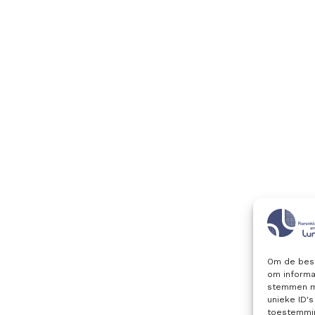
Om de best
om informat
stemmen me
unieke ID'
toestemmin