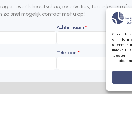
agen over lidmaatschap, reservaties, tennislessen of 
n zo snel mogelijk contact met u op!
Achternaam
*
Om de best
om informat
stemmen me
unieke ID'
Telefoon
*
toestemmin
functies e