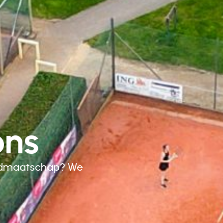
ons
 lidmaatschap? We