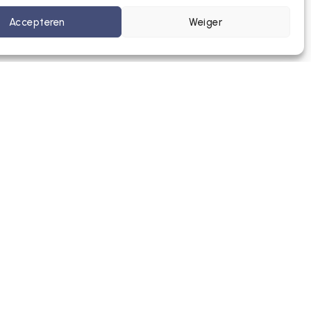
Accepteren
Weiger
o@ktcpl.be