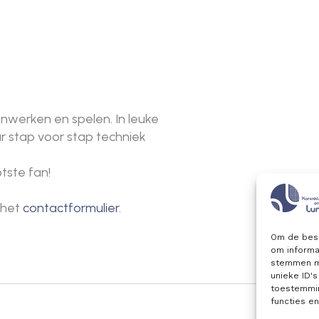
enwerken en spelen. In leuke
ar stap voor stap techniek
tste fan!
 het
contactformulier
.
Om de best
om informat
stemmen me
unieke ID'
toestemmin
functies e