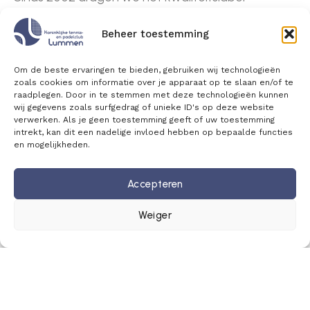
‘Jeugdvriendelijke Opleidingsclub Goud’,
toegekend door Tennis en Padel Vlaanderen.
Beheer toestemming
Het absolute hoogtepunt was onze bekroning
tot ‘Primus van Vlaanderen’ in 2007.
Om de beste ervaringen te bieden, gebruiken wij technologieën
Tennis én padel
zoals cookies om informatie over je apparaat op te slaan en/of te
raadplegen. Door in te stemmen met deze technologieën kunnen
Naast tennis zijn we ook een bruisende
wij gegevens zoals surfgedrag of unieke ID's op deze website
padelclub. We zijn trots dat wij de 100ste
verwerken. Als je geen toestemming geeft of uw toestemming
intrekt, kan dit een nadelige invloed hebben op bepaalde functies
padelclub van Vlaanderen zijn.
Padel is één van
en mogelijkheden.
de snelst groeiende sporten ter wereld en
geeft onze club extra dynamiek, groei en
Accepteren
toekomstperspectief.
Tornooien en competitie
Weiger
Ons Open Tennistornooi in juli en drie
jaarlijkse padeltornooien trekken samen
meer dan 1.200 deelnemers, voornamelijk
sporters uit de regio.
Voor de meest recente interclubcompetitie