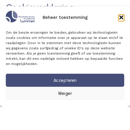
Cookieverklaring
Beheer toestemming
Koninklijke Tennis- & Padelclub Lummen
1. Wat zijn cookies?
Om de beste ervaringen te bieden, gebruiken wij technologieën
zoals cookies om informatie over je apparaat op te slaan en/of te
Cookies zijn kleine tekstbestanden die op jouw
raadplegen. Door in te stemmen met deze technologieën kunnen
toestel worden opgeslagen wanneer je onze
wij gegevens zoals surfgedrag of unieke ID's op deze website
website bezoekt.
verwerken. Als je geen toestemming geeft of uw toestemming
intrekt, kan dit een nadelige invloed hebben op bepaalde functies
2. Welke cookies gebruiken wij?
en mogelijkheden.
Functionele cookies
Accepteren
Deze cookies zijn noodzakelijk voor het correct
functioneren van de website.
Weiger
Analytische cookies
Wij gebruiken mogelijk analytische tools zoals
Google Analytics om het gebruik van de website
te analyseren en te verbeteren.
Marketing cookies