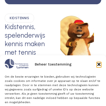
KIDSTENNIS
Kidstennis,
spelenderwijs
kennis maken
met tennis
Bij Kidstennis ontdekken
Beheer toestemming
kinderen van 3 tot 12 jaar
hoe leuk tennis kan zijn.
Met aangepaste ballen,
Om de beste ervaringen te bieden, gebruiken wij technologieën
zoals cookies om informatie over je apparaat op te slaan en/of te
kleinere terreinen en
raadplegen. Door in te stemmen met deze technologieën kunnen
speelse oefeningen
wij gegevens zoals surfgedrag of unieke ID's op deze website
verwerken. Als je geen toestemming geeft of uw toestemming
leren ze stap voor stap
intrekt, kan dit een nadelige invloed hebben op bepaalde functies
de basis van tennis,
en mogelijkheden.